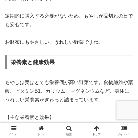
定期的に購入する必要がないため、もやしが品切れの日で
も安心です。
お財布にもやさしい、うれしい野菜ですね。
栄養素と健康効果
もやしは実はとても栄養価が高い野菜です。食物繊維や葉
酸、ビタミンB1、カリウム、マグネシウムなど、身体に
うれしい栄養素がぎゅっと詰まっています。
【主な栄養素と効果】
メニュー
ホーム
検索
トップ
サイドバー
栄養素
期待できる効果