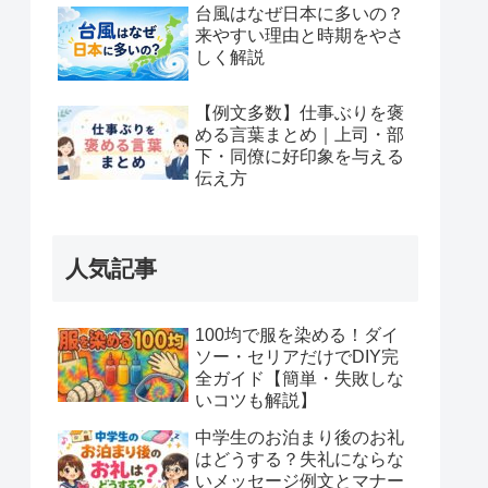
台風はなぜ日本に多いの？
来やすい理由と時期をやさ
しく解説
【例文多数】仕事ぶりを褒
める言葉まとめ｜上司・部
下・同僚に好印象を与える
伝え方
人気記事
100均で服を染める！ダイ
ソー・セリアだけでDIY完
全ガイド【簡単・失敗しな
いコツも解説】
中学生のお泊まり後のお礼
はどうする？失礼にならな
いメッセージ例文とマナー