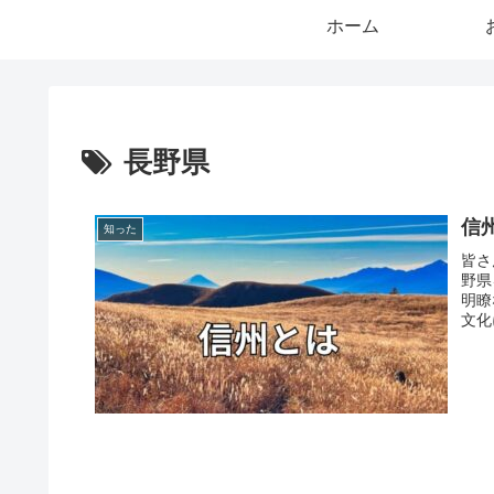
ホーム
長野県
信
知った
皆さ
野県
明瞭
文化