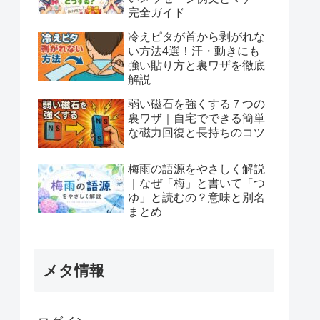
完全ガイド
冷えピタが首から剥がれな
い方法4選！汗・動きにも
強い貼り方と裏ワザを徹底
解説
弱い磁石を強くする７つの
裏ワザ｜自宅でできる簡単
な磁力回復と長持ちのコツ
梅雨の語源をやさしく解説
｜なぜ「梅」と書いて「つ
ゆ」と読むの？意味と別名
まとめ
メタ情報