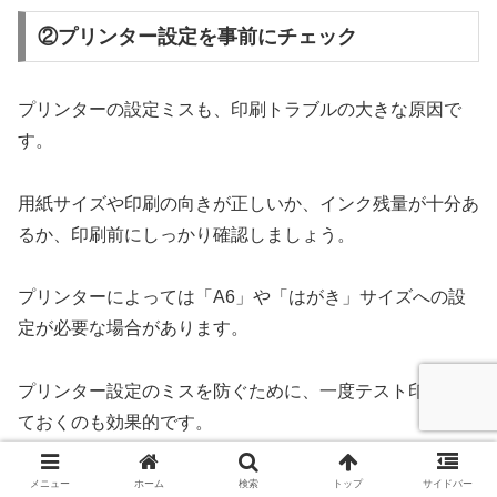
②プリンター設定を事前にチェック
プリンターの設定ミスも、印刷トラブルの大きな原因で
す。
用紙サイズや印刷の向きが正しいか、インク残量が十分あ
るか、印刷前にしっかり確認しましょう。
プリンターによっては「A6」や「はがき」サイズへの設
定が必要な場合があります。
プリンター設定のミスを防ぐために、一度テスト印刷をし
ておくのも効果的です。
「なんとなく印刷」せず、細かな設定も事前に見直してお
メニュー
ホーム
検索
トップ
サイドバー