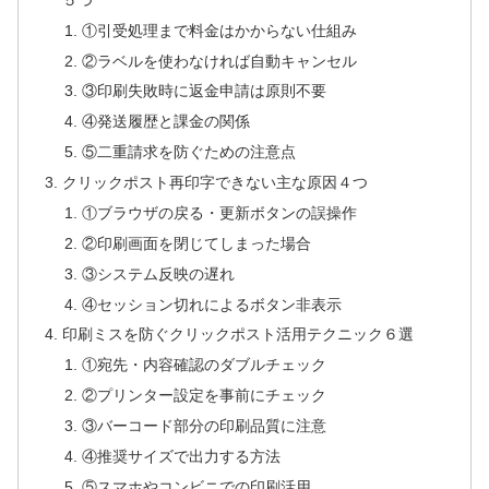
①引受処理まで料金はかからない仕組み
②ラベルを使わなければ自動キャンセル
③印刷失敗時に返金申請は原則不要
④発送履歴と課金の関係
⑤二重請求を防ぐための注意点
クリックポスト再印字できない主な原因４つ
①ブラウザの戻る・更新ボタンの誤操作
②印刷画面を閉じてしまった場合
③システム反映の遅れ
④セッション切れによるボタン非表示
印刷ミスを防ぐクリックポスト活用テクニック６選
①宛先・内容確認のダブルチェック
②プリンター設定を事前にチェック
③バーコード部分の印刷品質に注意
④推奨サイズで出力する方法
⑤スマホやコンビニでの印刷活用