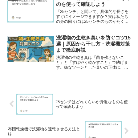
めて私書箱宛てに送るとき...
のを使って確認しよう
「25センチ」と聞いて、具体的な長さを
すぐにイメージできますか？実は私たち
の身の回りには25センチのものがたくさ
んあります。靴のサイズ、ホールケー
キ、バッグ、フライパンなど、さまざま
なアイテムに25センチの基準が使われて
洗濯物の生乾き臭いを防ぐコツ15
知った
います。本記事では、...
選｜原因から干し方・洗濯機対策
まで徹底解説
洗濯物の生乾き臭は「菌を残さないこ
と」と「すばやく乾かすこと」で防げま
す。嫌なツーンとした臭いの正体は、洗
濯後に衣類が乾くまでの間に雑菌が繁殖
することによるものです。特に梅雨や夏
場は湿度と温度が高く、菌が増えやすい
ため要注意。この記事では、...
25センチはどれくらいか身近なものを使
って確認しよう
布団乾燥機で洗濯物を速乾させる方法と
は