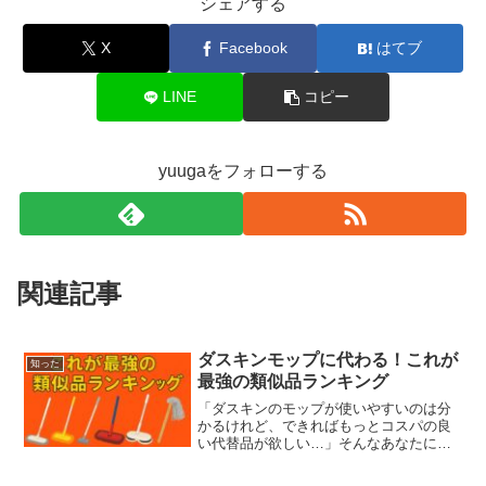
シェアする
X
Facebook
はてブ
LINE
コピー
yuugaをフォローする
関連記事
ダスキンモップに代わる！これが
知った
最強の類似品ランキング
「ダスキンのモップが使いやすいのは分
かるけれど、できればもっとコスパの良
い代替品が欲しい…」そんなあなたに向
けて、この記事ではダスキンモップの魅
力と、それに匹敵する類似品の選び方・