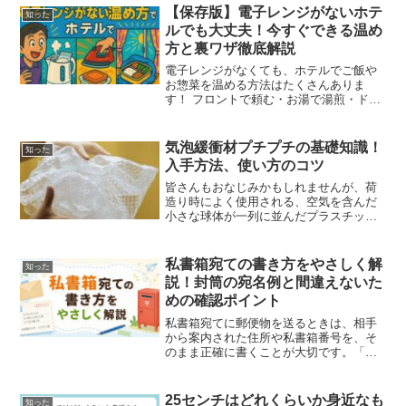
おすすめランキングを徹底解説します。
【保存版】電子レンジがないホテ
知った
お掃除のストレスを減らし...
ルでも大丈夫！今すぐできる温め
方と裏ワザ徹底解説
電子レンジがなくても、ホテルでご飯や
お惣菜を温める方法はたくさんありま
す！ フロントで頼む・お湯で湯煎・ドラ
イヤーやカイロなど、身近なアイテムや
ちょっとした工夫で“あったかい食事”は実
現可能。 この記事では、今すぐ試せる裏
気泡緩衝材プチプチの基礎知識！
知った
ワザから注意点まで...
入手方法、使い方のコツ
皆さんもおなじみかもしれませんが、荷
造り時によく使用される、空気を含んだ
小さな球体が一列に並んだプラスチック
製の緩衝材をご存じでしょうか？この丸
く膨らんだ形状のシートは、一体何と呼
ばれているかご存じですか？指で押すと
私書箱宛ての書き方をやさしく解
知った
「ポップ」と音がするため...
説！封筒の宛名例と間違えないた
めの確認ポイント
私書箱宛てに郵便物を送るときは、相手
から案内された住所や私書箱番号を、そ
のまま正確に書くことが大切です。「普
通の住所と同じように書いていいの？」
「私書箱番号はどこに書くの？」「会社
宛てなら様？御中？」このように、はじ
25センチはどれくらいか身近なも
知った